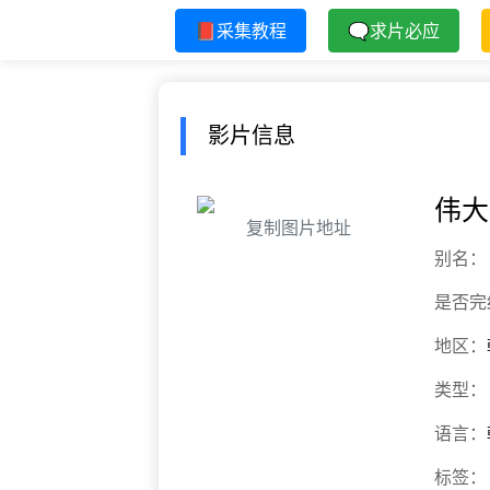
📕采集教程
🗨求片必应
影片信息
伟大
复制图片地址
别名：
是否完
地区：
类型：
语言：
标签：