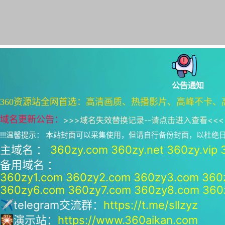
公告通知
360资源站全网首选：高清画质、热播影片、高峰不卡、
域名更新公告：
>>>
域名失效替换记录--请点击进入查看
<<<
!!!温馨提示： 本站封面可以采集使用，但请自行备份封面，以杜
主域名 ：
360zy.com
360zy.net
360zy.vip
备用域名 ：
360zy1.com
360zy2.com
360zy3.com
360
360zy6.com
360zy7.com
360zy8.com
360
✈telegram交流群：
https://t.me/sllzyz
🎇演示站：
https://www.360aikan.com