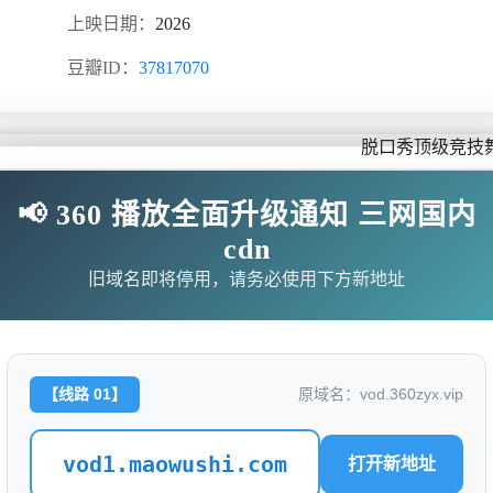
上映日期：
2026
豆瓣ID：
37817070
脱口秀顶级竞技舞
📢 360 播放全面升级通知 三网国内
cdn
旧域名即将停用，请务必使用下方新地址
无需下载任何插件
hi.com/20260620/vZCP4wmM/index.m3u8
【线路 01】
原域名：vod.360zyx.vip
i.com/20260621/n4PGDNPu/index.m3u8
vod1.maowushi.com
打开新地址
i.com/20260622/n8mTvcmD/index.m3u8