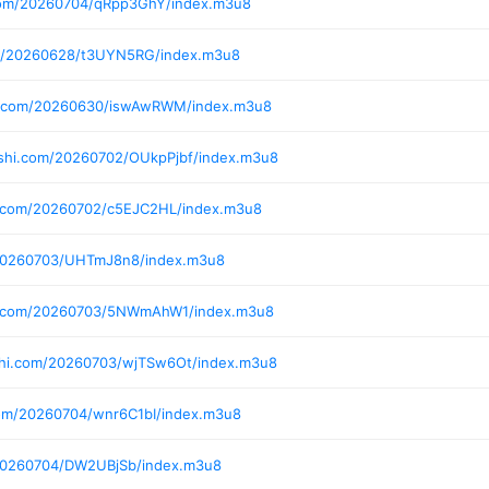
com/20260704/qRpp3GhY/index.m3u8
om/20260628/t3UYN5RG/index.m3u8
hi.com/20260630/iswAwRWM/index.m3u8
ushi.com/20260702/OUkpPjbf/index.m3u8
i.com/20260702/c5EJC2HL/index.m3u8
/20260703/UHTmJ8n8/index.m3u8
hi.com/20260703/5NWmAhW1/index.m3u8
shi.com/20260703/wjTSw6Ot/index.m3u8
com/20260704/wnr6C1bI/index.m3u8
/20260704/DW2UBjSb/index.m3u8