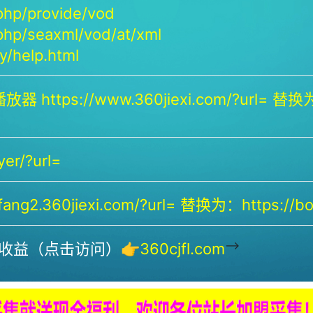
php/provide/vod
php/seaxml/vod/at/xml
/help.html
放器 https://www.360jiexi.com/?url= 替换为：
yer/?url=
ng2.360jiexi.com/?url= 替换为：https://bof
-->
收益（点击访问）👉
360cjfl.com