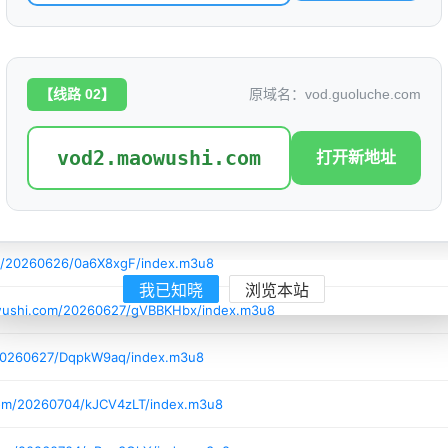
i.com/20260623/sHgNn9ic/index.m3u8
i.com/20260624/72n2eu8p/index.m3u8
【线路 02】
原域名：vod.guoluche.com
.com/20260626/NAghMO6N/index.m3u8
vod2.maowushi.com
打开新地址
/20260626/LRghUgBx/index.m3u8
/20260626/QmPk7sgs/index.m3u8
m/20260626/0a6X8xgF/index.m3u8
我已知晓
浏览本站
owushi.com/20260627/gVBBKHbx/index.m3u8
/20260627/DqpkW9aq/index.m3u8
com/20260704/kJCV4zLT/index.m3u8