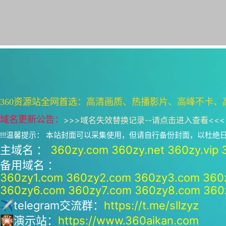
360资源站全网首选：高清画质、热播影片、高峰不卡、
域名更新公告：
>>>
域名失效替换记录--请点击进入查看
<<<
!!!温馨提示： 本站封面可以采集使用，但请自行备份封面，以杜
主域名 ：
360zy.com
360zy.net
360zy.vip
备用域名 ：
360zy1.com
360zy2.com
360zy3.com
360
360zy6.com
360zy7.com
360zy8.com
360
✈telegram交流群：
https://t.me/sllzyz
🎇演示站：
https://www.360aikan.com