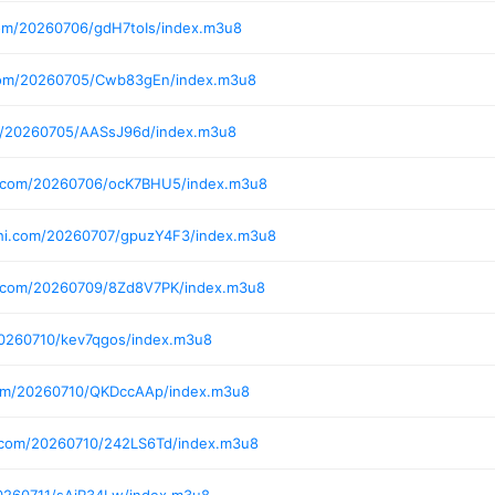
com/20260706/gdH7toIs/index.m3u8
.com/20260705/Cwb83gEn/index.m3u8
m/20260705/AASsJ96d/index.m3u8
i.com/20260706/ocK7BHU5/index.m3u8
shi.com/20260707/gpuzY4F3/index.m3u8
i.com/20260709/8Zd8V7PK/index.m3u8
20260710/kev7qgos/index.m3u8
com/20260710/QKDccAAp/index.m3u8
.com/20260710/242LS6Td/index.m3u8
0260711/sAjR34Lw/index.m3u8