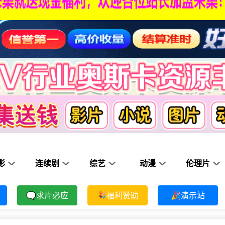
影
连续剧
综艺
动漫
伦理片
🗨求片必应
🎉福利赞助
🎉演示站