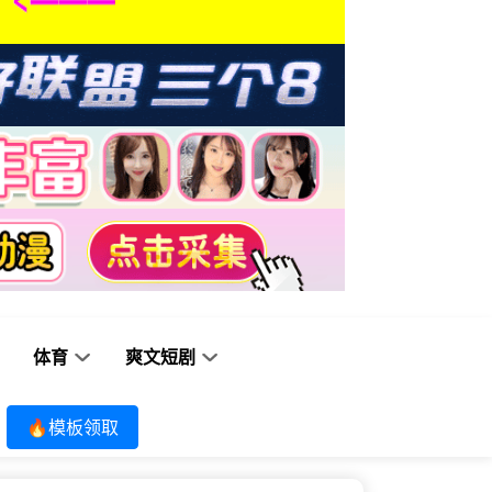
体育
爽文短剧
🔥模板领取