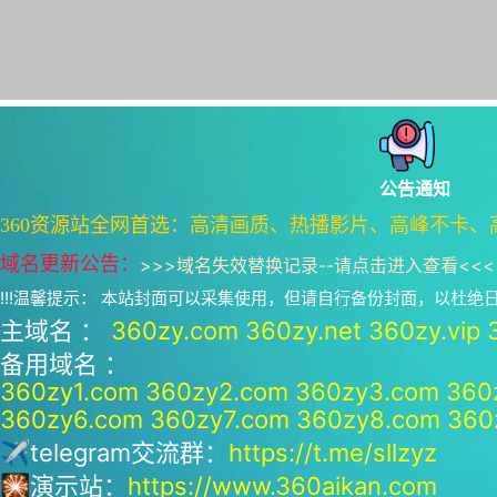
公告通知
360资源站全网首选：高清画质、热播影片、高峰不卡、
域名更新公告：
>>>
域名失效替换记录--请点击进入查看
<<<
!!!温馨提示： 本站封面可以采集使用，但请自行备份封面，以杜
主域名 ：
360zy.com
360zy.net
360zy.vip
备用域名 ：
360zy1.com
360zy2.com
360zy3.com
360
360zy6.com
360zy7.com
360zy8.com
360
✈telegram交流群：
https://t.me/sllzyz
🎇演示站：
https://www.360aikan.com