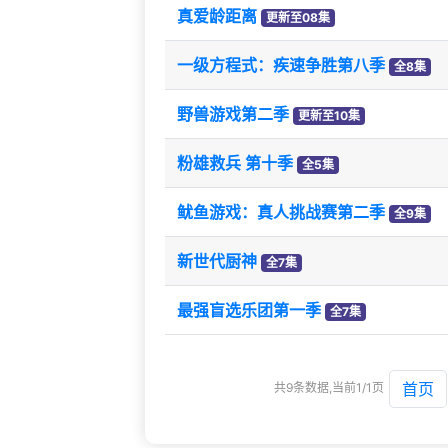
真爱龄距离
更新至08集
一级方程式：疾速争胜第八季
全8集
野兽游戏第二季
更新至10集
粉雄救兵 第十季
全5集
鱿鱼游戏：真人挑战赛第二季
全9集
新世代厨神
全7集
最强盲选乐团第一季
全7集
首页
共9条数据,当前1/1页