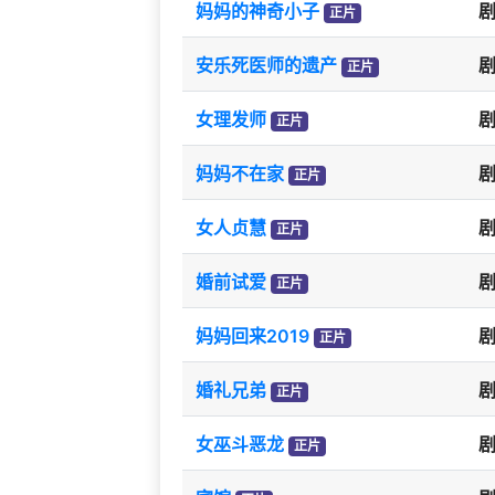
妈妈的神奇小子
正片
安乐死医师的遗产
正片
女理发师
正片
妈妈不在家
正片
女人贞慧
正片
婚前试爱
正片
妈妈回来2019
正片
婚礼兄弟
正片
女巫斗恶龙
正片