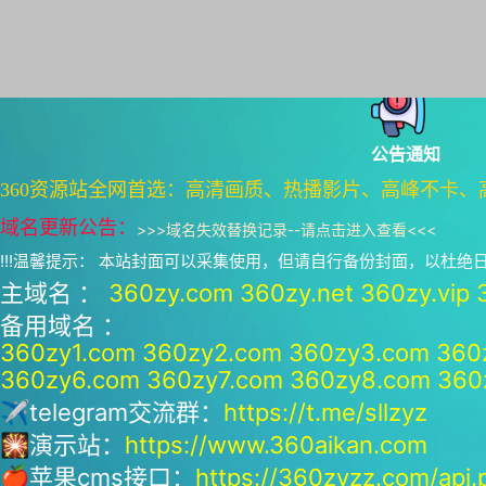
公告通知
360资源站全网首选：高清画质、热播影片、高峰不卡、
域名更新公告：
>>>
域名失效替换记录--请点击进入查看
<<<
!!!温馨提示： 本站封面可以采集使用，但请自行备份封面，以杜
主域名 ：
360zy.com
360zy.net
360zy.vip
备用域名 ：
360zy1.com
360zy2.com
360zy3.com
360
360zy6.com
360zy7.com
360zy8.com
360
✈telegram交流群：
https://t.me/sllzyz
🎇演示站：
https://www.360aikan.com
🍎苹果cms接口：
https://360zyzz.com/api.