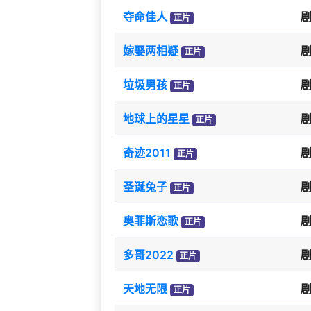
夺命佳人
正片
嫁娶两相疑
正片
垃圾男孩
正片
地球上的星星
正片
奇迹2011
正片
圣诞兔子
正片
奥菲斯恋歌
正片
多哥2022
正片
天地无限
正片