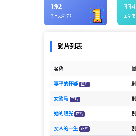
192
334
今日更新/部
全站电
影片列表
名称
妻子的怀疑
正片
女驸马
正片
她的眼光
正片
女人的一生
正片