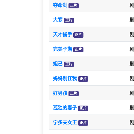
夺命剑
正片
大寒
正片
天才捕手
正片
完美孕期
正片
妲己
正片
妈妈别怪我
正片
好男孩
正片
孤独的妻子
正片
宁多夫女王
正片