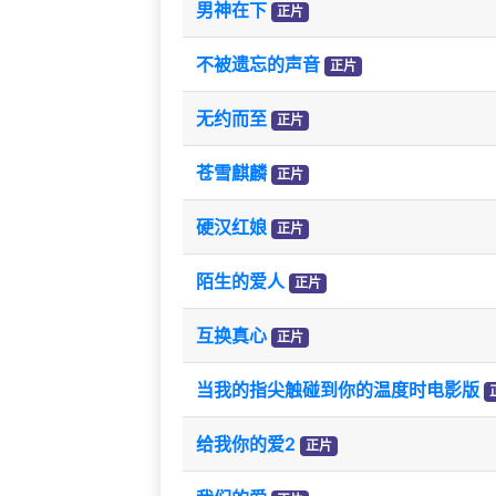
男神在下
正片
不被遗忘的声音
正片
无约而至
正片
苍雪麒麟
正片
硬汉红娘
正片
陌生的爱人
正片
互换真心
正片
当我的指尖触碰到你的温度时电影版
给我你的爱2
正片